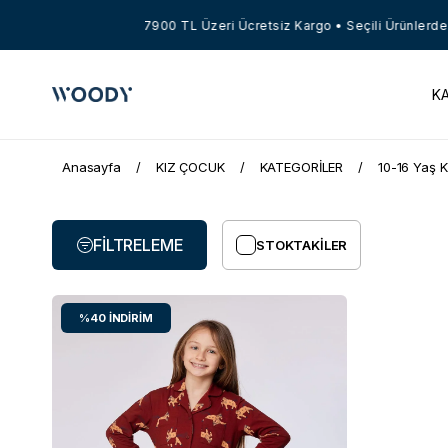
7900 TL Üzeri Ücretsiz Kargo • Seçili Ürünlerde 
K
Anasayfa
KIZ ÇOCUK
KATEGORİLER
10-16 Yaş K
FILTRELEME
STOKTAKILER
%40
İNDIRIM