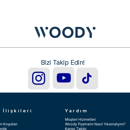
Bizi Takip Edin!
 İlişkileri
Yardım
Müşteri Hizmetleri
m Koşulları
Woody Pijamamı Nasıl Yıkamalıyım?
enlik
Kargo Takibi