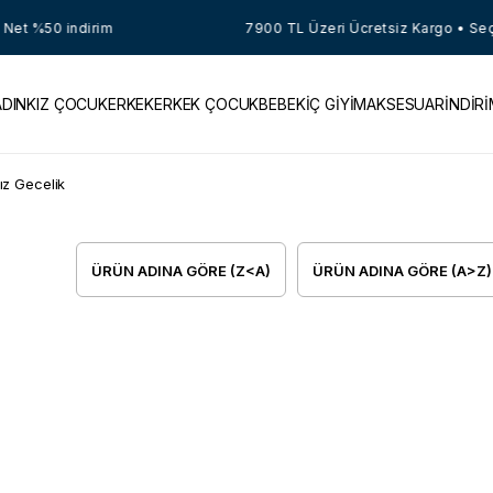
Net %50 indirim
7900 TL Üzeri Ücretsiz Kargo • Seçil
ADIN
KIZ ÇOCUK
ERKEK
ERKEK ÇOCUK
BEBEK
İÇ GİYİM
AKSESUAR
İNDİR
ız Gecelik
ÜRÜN ADINA GÖRE (Z<A)
ÜRÜN ADINA GÖRE (A>Z)