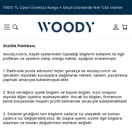
7900 TL Üzeri Ücretsiz Kargo • Seçili Ürünlerde Net %50 indirim
Gizlilik Politikası
woody.com.tr, kayıtlı üyelerinden topladığı bilgilerin kullanımı ile ilgili
politikası ve üyelerin sahip olduğu haklar, aşağıda sıralanmıştır:
1. Elektronik posta adresiniz hiçbir gerekçe ile woody.com.tr ve
iştirakleri dışındaki kuruluşlara dağıtılarak reklam, tanıtım, pazarlama
yapmak amacıyla kullanılmayacaktır.
2. Bize verdiğiniz üyelik bilgileri ve kişisel bilgiler, sizin onayınız
dışında diğer üyelere açılmayacaktır. Ancak bu bilgiler, firmamızın
kendi bünyesinde müşteri profili belirlemek amacıyla kullanılmaktadır
3. Sisteme girdiğiniz tüm bilgilere sadece siz ulaşabilir ve bunları
sadece siz değiştirebilirsiniz. Bir başka üyenin sizinle ilgili bilgilere
ulaşması ve bunları değiştirmesi mümkün değildir.