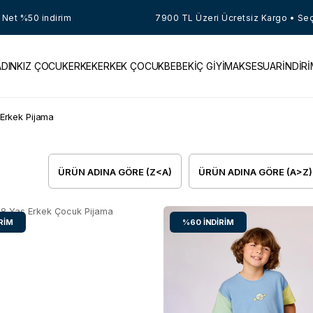
%50 indirim
7900 TL Üzeri Ücretsiz Kargo • Seçili Ür
ADIN
KIZ ÇOCUK
ERKEK
ERKEK ÇOCUK
BEBEK
İÇ GİYİM
AKSESUAR
İNDİR
Erkek Pijama
ÜRÜN ADINA GÖRE (Z<A)
ÜRÜN ADINA GÖRE (A>Z)
RIM
%60
İNDIRIM