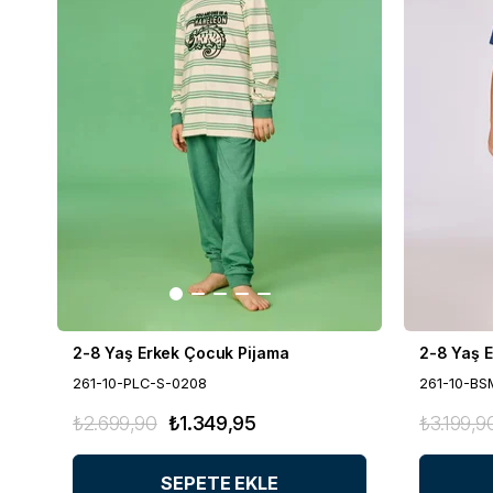
2-8 Yaş Erkek Çocuk Pijama
2-8 Yaş 
261-10-PLC-S-0208
261-10-BS
₺2.699,90
₺1.349,95
₺3.199,9
SEPETE EKLE