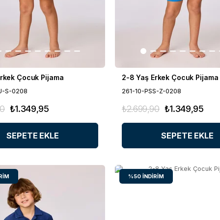
Erkek Çocuk Pijama
2-8 Yaş Erkek Çocuk Pijama
U-S-0208
261-10-PSS-Z-0208
90
₺1.349,95
₺2.699,90
₺1.349,95
SEPETE EKLE
SEPETE EKLE
RIM
%50
İNDIRIM