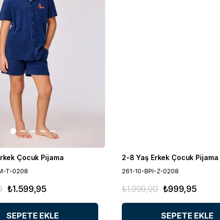
Erkek Çocuk Pijama
2-8 Yaş Erkek Çocuk Pijama
M-T-0208
261-10-BPI-Z-0208
0
₺1.599,95
₺1.999,90
₺999,95
SEPETE EKLE
SEPETE EKLE