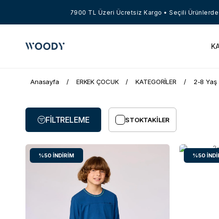
7900 TL Üzeri Ücretsiz Kargo • Seçili Ürünlerde Net 
K
Anasayfa
ERKEK ÇOCUK
KATEGORİLER
2-8 Yaş 
FILTRELEME
STOKTAKILER
%50
İNDIRIM
%50
İNDI