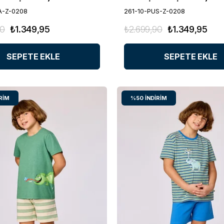
A-Z-0208
261-10-PUS-Z-0208
90
₺1.349,95
₺2.699,90
₺1.349,95
SEPETE EKLE
SEPETE EKLE
RIM
%50
İNDIRIM