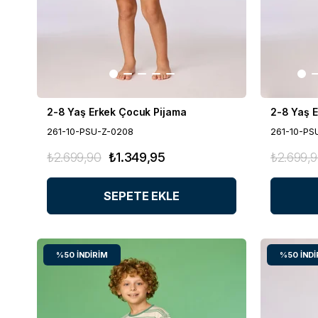
2-8 Yaş Erkek Çocuk Pijama
2-8 Yaş 
261-10-PSU-Z-0208
261-10-PS
₺2.699,90
₺1.349,95
₺2.699,
SEPETE EKLE
%50
İNDIRIM
%50
İNDI