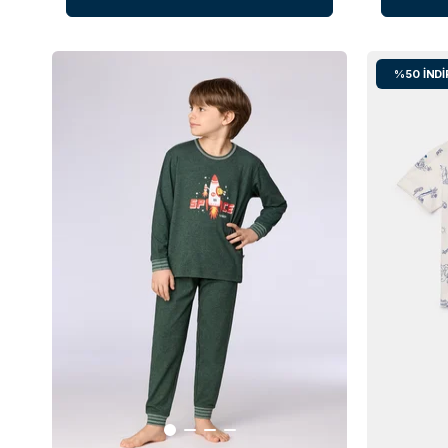
%50
İNDI