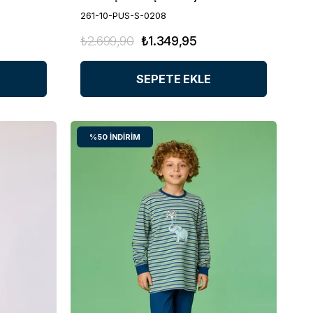
261-10-PUS-S-0208
₺2.699,90
₺1.349,95
SEPETE EKLE
%50
İNDIRIM