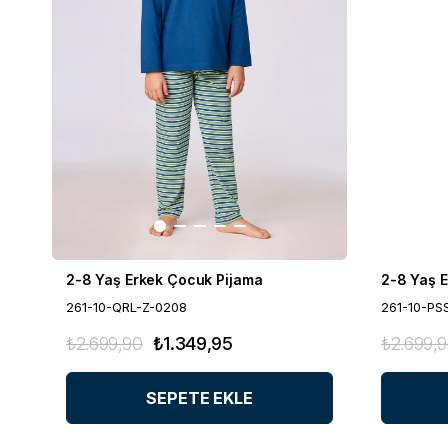
2-8 Yaş Erkek Çocuk Pijama
2-8 Yaş 
261-10-QRL-Z-0208
261-10-PS
₺2.699,90
₺1.349,95
₺2.699,
SEPETE EKLE