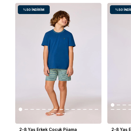
%50
İNDIRIM
%50
İNDI
2-8 Yaş Erkek Çocuk Pijama
2-8 Yaş 