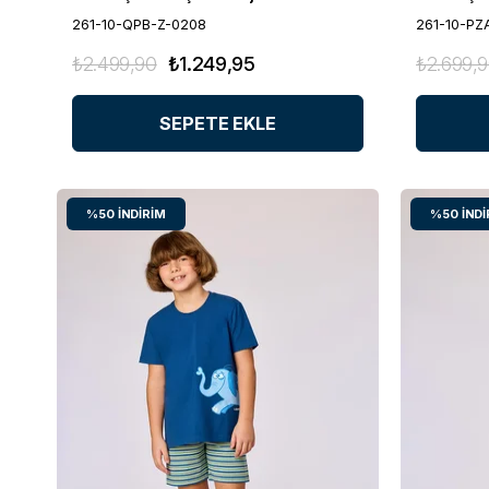
261-10-QPB-Z-0208
261-10-PZ
₺2.499,90
₺1.249,95
₺2.699,
SEPETE EKLE
%50
İNDIRIM
%50
İNDI