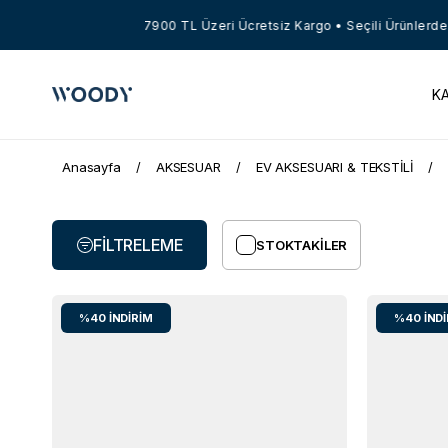
7900 TL Üzeri Ücretsiz Kargo • Seçili Ürünlerde 
K
Anasayfa
AKSESUAR
EV AKSESUARI & TEKSTİLİ
FILTRELEME
STOKTAKILER
%40
İNDIRIM
%40
İND