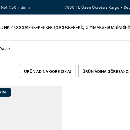
Net %50 indirim
7900 TL Üzeri Ücretsiz Kargo • Seçil
ADIN
KIZ ÇOCUK
ERKEK
ERKEK ÇOCUK
BEBEK
İÇ GİYİM
AKSESUAR
İNDİR
Yastık
ÜRÜN ADINA GÖRE (Z<A)
ÜRÜN ADINA GÖRE (A>Z)
IRIM