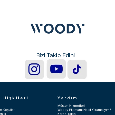
Bizi Takip Edin!
 İlişkileri
Yardım
Müşteri Hizmetleri
m Koşulları
Woody Pijamamı Nasıl Yıkamalıyım?
enlik
Kargo Takibi