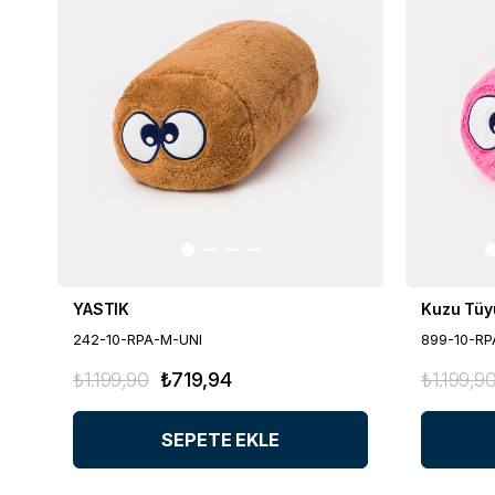
YASTIK
Kuzu Tüyü
242-10-RPA-M-UNI
899-10-R
₺1.199,90
₺719,94
₺1.199,9
SEPETE EKLE