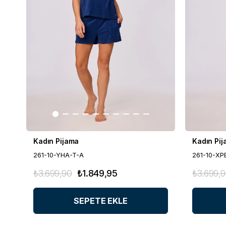
Kadın Pijama
Kadın Pi
261-10-YHA-T-A
261-10-XP
₺3.699,90
₺1.849,95
₺3.699,
SEPETE EKLE