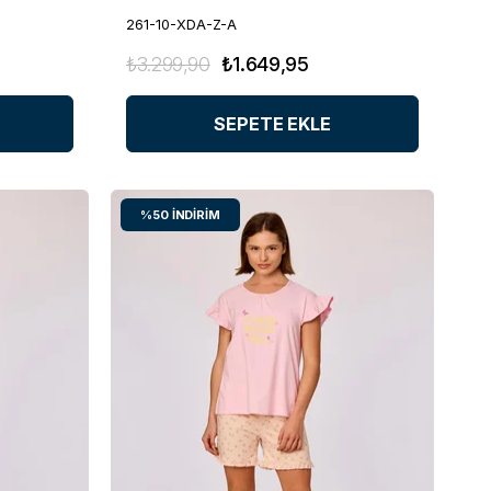
261-10-XDA-Z-A
₺3.299,90
₺1.649,95
SEPETE EKLE
%50
İNDIRIM