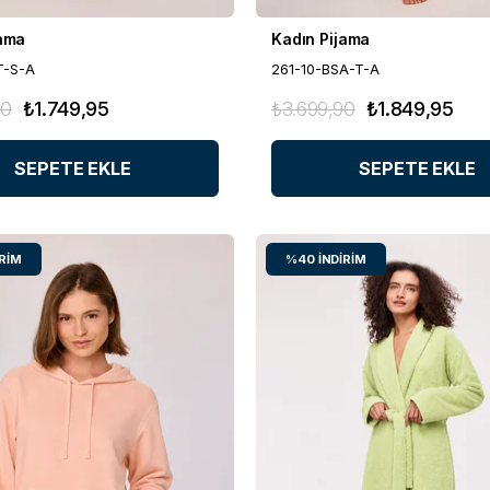
jama
Kadın Pijama
T-S-A
261-10-BSA-T-A
90
₺1.749,95
₺3.699,90
₺1.849,95
SEPETE EKLE
SEPETE EKLE
IRIM
%40
İNDIRIM