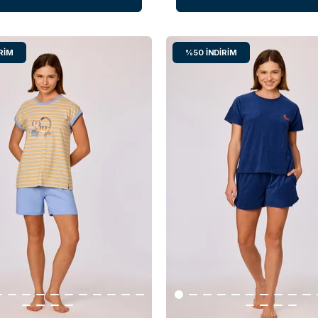
RIM
%50
İNDIRIM