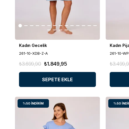
Kadın Gecelik
Kadın Pi
261-10-XDB-Z-A
261-10-WP
₺3.699,90
₺1.849,95
₺3.499,
SEPETE EKLE
%50
İNDIRIM
%50
İNDI