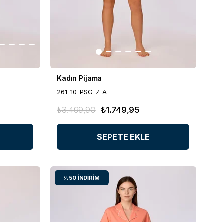
Kadın Pijama
261-10-PSG-Z-A
₺3.499,90
₺1.749,95
SEPETE EKLE
%50
İNDIRIM