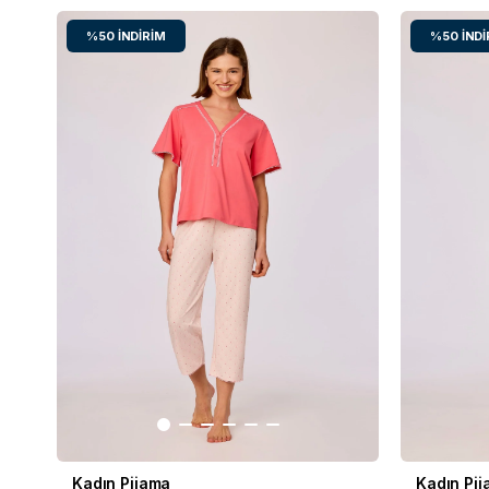
%50
İNDIRIM
%50
İNDI
Kadın Pijama
Kadın Pi