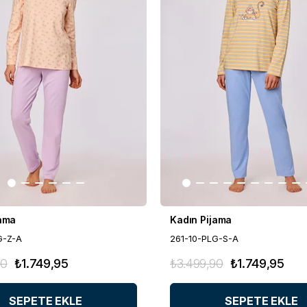
jama
Kadın Pijama
G-Z-A
261-10-PLG-S-A
90
₺1.749,95
₺3.499,90
₺1.749,95
SEPETE EKLE
SEPETE EKLE