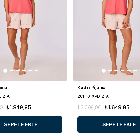
jama
Kadın Pijama
E-Z-A
261-10-XPD-Z-A
90
₺1.849,95
₺3.299,90
₺1.649,95
SEPETE EKLE
SEPETE EKLE