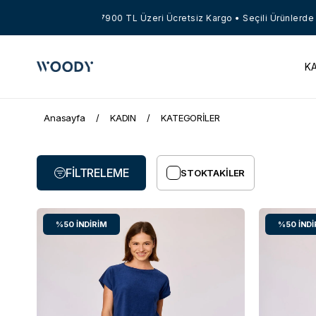
7900 TL Üzeri Ücretsiz Kargo • Seçili Ürünlerde Net %
K
Anasayfa
KADIN
KATEGORİLER
FILTRELEME
STOKTAKILER
%50
İNDIRIM
%50
İNDI