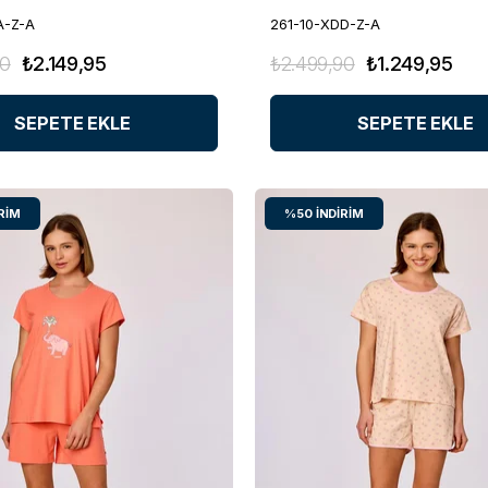
A-Z-A
261-10-XDD-Z-A
90
₺2.149,95
₺2.499,90
₺1.249,95
SEPETE EKLE
SEPETE EKLE
RIM
%50
İNDIRIM