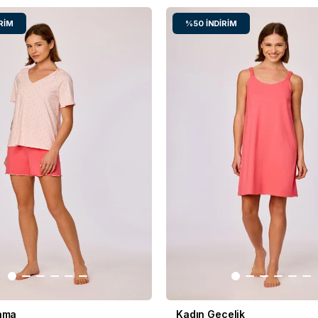
RIM
%50
İNDIRIM
jama
Kadın Gecelik