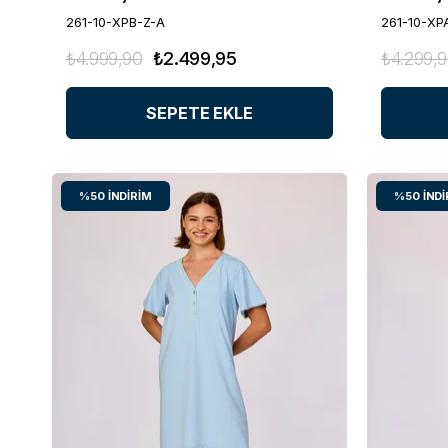
261-10-XPB-Z-A
261-10-XP
₺4.999,90
₺2.499,95
₺4.299,
SEPETE EKLE
%50
İNDIRIM
%50
İNDI