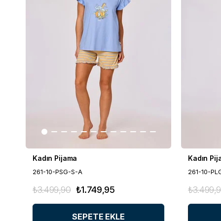
Kadın Pijama
Kadın Pi
261-10-PSG-S-A
261-10-PL
₺3.499,90
₺1.749,95
₺3.499,
SEPETE EKLE