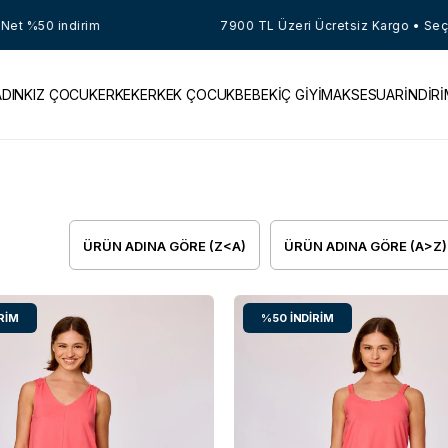
50 indirim
7900 TL Üzeri Ücretsiz Kargo • Seçili Ür
ADIN
KIZ ÇOCUK
ERKEK
ERKEK ÇOCUK
BEBEK
İÇ GİYİM
AKSESUAR
İNDİR
ÜRÜN ADINA GÖRE (Z<A)
ÜRÜN ADINA GÖRE (A>Z)
RIM
%50
İNDIRIM