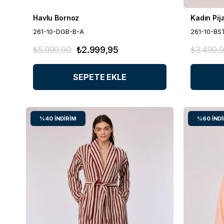
Havlu Bornoz
Kadın Pi
261-10-DGB-B-A
261-10-BS
₺5.999,90
₺2.999,95
₺3.499,
SEPETE EKLE
%40
İNDIRIM
%60
İND