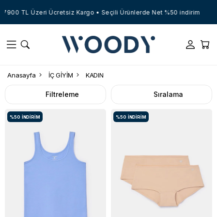
900 TL Üzeri Ücretsiz Kargo • Seçili Ürünlerde Net %50 indirim
Anasayfa
İÇ GİYİM
KADIN
Filtreleme
Sıralama
%50
İNDIRIM
%50
İNDIRIM