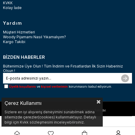
KVKK
Kolay İade
Yardım
Müşteri Hizmetleri
Woody Pijamamı Nasıl Yıkamalıyım?
Kargo Takibi
BİZDEN HABERLER
Bültenimize Üye Olun ! Tüm İndirim ve Fırsatlardan İlk Sizin Haberiniz
Olsun !
Üyelik koşullarını
ve
kişisel verilerimin
korunmasını kabul ediyorum.
Çerez Kullanımı
© 2026
www.woody.com.tr
- Tüm Hakları Saklıdır.
Sizlere en iyi alışveriş deneyimini sunabilmek adına
sitemizde çerezler(cookies) kullanmaktayız. Detaylı
bilgi için Kvkk sözleşmesini inceleyebilirsiniz.