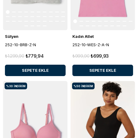
Sütyen
Kadın Atlet
252-10-BRB-Z-N
252-10-WES-Z-A-N
₺1.299,90
₺779,94
₺999,90
₺699,93
SEPETE EKLE
SEPETE EKLE
%30
İNDIRIM
%50
İNDIRIM