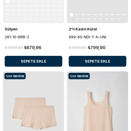
Sütyen
2'li Kadın Külot
261-10-BRB-Z
999-60-NDI-Y-A-UNI
₺1.699,90
₺679,96
₺1.599,80
₺799,90
SEPETE EKLE
SEPETE EKLE
%50
İNDIRIM
%50
İNDIRIM