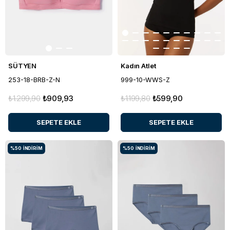
SÜTYEN
Kadın Atlet
253-18-BRB-Z-N
999-10-WWS-Z
₺1.299,90
₺909,93
₺1.199,80
₺599,90
SEPETE EKLE
SEPETE EKLE
%50
İNDIRIM
%50
İNDIRIM