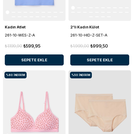
Kadın Atlet
2'li Kadın Külot
261-10-WES-Z-A
261-10-HID-Z-SET-A
₺1.199,90
₺599,95
₺1.999,00
₺999,50
SEPETE EKLE
SEPETE EKLE
%60
İNDIRIM
%50
İNDIRIM