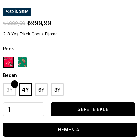
%
50
İNDIRIM
₺999,99
₺1.999,90
2-8 Yaş Erkek Çocuk Pijama
Renk
Beden
4Y
3Y
6Y
8Y