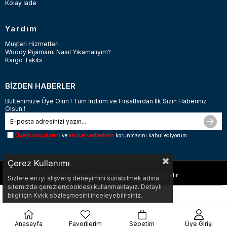
Kolay İade
Yardım
Müşteri Hizmetleri
Woody Pijamamı Nasıl Yıkamalıyım?
Kargo Takibi
BİZDEN HABERLER
Bültenimize Üye Olun ! Tüm İndirim ve Fırsatlardan İlk Sizin Haberiniz
Olsun !
Üyelik koşullarını
ve
kişisel verilerimin
korunmasını kabul ediyorum.
Çerez Kullanımı
© 2026
www.woody.com.tr
- Tüm Hakları Saklıdır.
Sizlere en iyi alışveriş deneyimini sunabilmek adına
sitemizde çerezler(cookies) kullanmaktayız. Detaylı
bilgi için Kvkk sözleşmesini inceleyebilirsiniz.
Anasayfa
Favorilerim
Sepetim
Üye Girişi