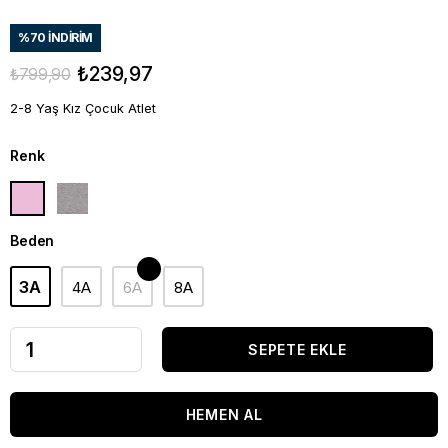
%
70
İNDIRIM
₺239,97
₺799,90
2-8 Yaş Kız Çocuk Atlet
Renk
Beden
3A
4A
6A
8A