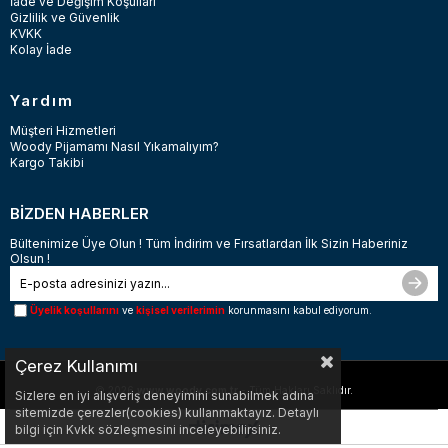
İade ve Değişim Koşulları
Gizlilik ve Güvenlik
KVKK
Kolay İade
Yardım
Müşteri Hizmetleri
Woody Pijamamı Nasıl Yıkamalıyım?
Kargo Takibi
BİZDEN HABERLER
Bültenimize Üye Olun ! Tüm İndirim ve Fırsatlardan İlk Sizin Haberiniz
Olsun !
Üyelik koşullarını
ve
kişisel verilerimin
korunmasını kabul ediyorum.
Çerez Kullanımı
© 2026
www.woody.com.tr
- Tüm Hakları Saklıdır.
Sizlere en iyi alışveriş deneyimini sunabilmek adına
sitemizde çerezler(cookies) kullanmaktayız. Detaylı
bilgi için Kvkk sözleşmesini inceleyebilirsiniz.