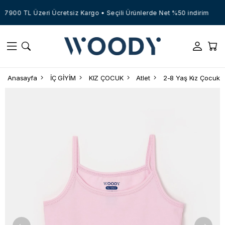
7900 TL Üzeri Ücretsiz Kargo • Seçili Ürünlerde Net %50 indirim
Anasayfa
İÇ GİYİM
KIZ ÇOCUK
Atlet
2-8 Yaş Kız Çocuk A