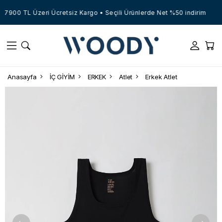
7900 TL Üzeri Ücretsiz Kargo • Seçili Ürünlerde Net %50 indirim
Anasayfa
İÇ GİYİM
ERKEK
Atlet
Erkek Atlet