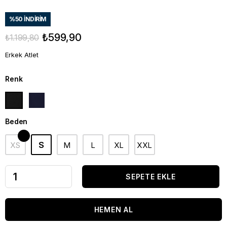
%
50
İNDIRIM
₺599,90
₺1.199,80
Erkek Atlet
Renk
Beden
S
XS
M
L
XL
XXL