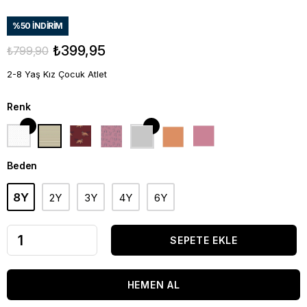
%
50
İNDIRIM
₺399,95
₺799,90
2-8 Yaş Kız Çocuk Atlet
Renk
Beden
8Y
2Y
3Y
4Y
6Y