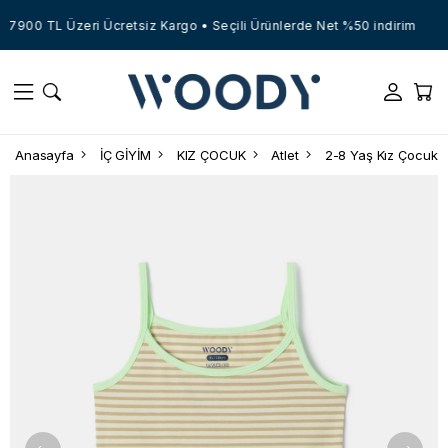
7900 TL Üzeri Ücretsiz Kargo • Seçili Ürünlerde Net %50 indirim
Anasayfa
İÇ GİYİM
KIZ ÇOCUK
Atlet
2-8 Yaş Kız Çocuk A