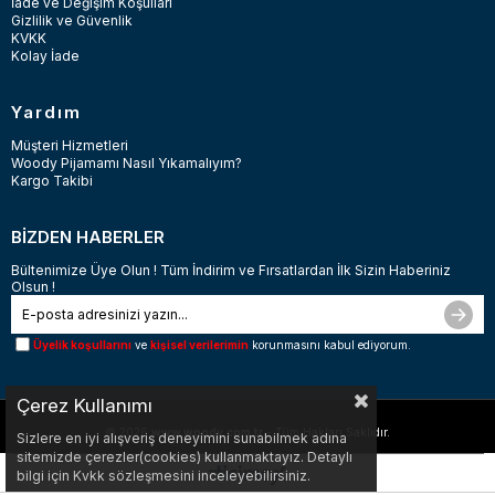
İade ve Değişim Koşulları
Gizlilik ve Güvenlik
KVKK
Kolay İade
Yardım
Müşteri Hizmetleri
Woody Pijamamı Nasıl Yıkamalıyım?
Kargo Takibi
BİZDEN HABERLER
Bültenimize Üye Olun ! Tüm İndirim ve Fırsatlardan İlk Sizin Haberiniz
Olsun !
Üyelik koşullarını
ve
kişisel verilerimin
korunmasını kabul ediyorum.
Çerez Kullanımı
© 2026
www.woody.com.tr
- Tüm Hakları Saklıdır.
Sizlere en iyi alışveriş deneyimini sunabilmek adına
sitemizde çerezler(cookies) kullanmaktayız. Detaylı
bilgi için Kvkk sözleşmesini inceleyebilirsiniz.