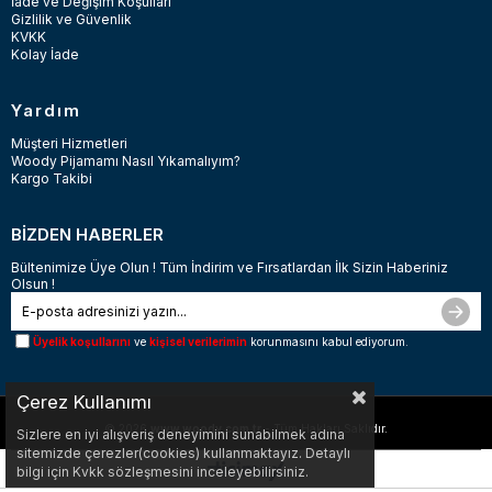
İade ve Değişim Koşulları
Gizlilik ve Güvenlik
KVKK
Kolay İade
Yardım
Müşteri Hizmetleri
Woody Pijamamı Nasıl Yıkamalıyım?
Kargo Takibi
BİZDEN HABERLER
Bültenimize Üye Olun ! Tüm İndirim ve Fırsatlardan İlk Sizin Haberiniz
Olsun !
Üyelik koşullarını
ve
kişisel verilerimin
korunmasını kabul ediyorum.
Çerez Kullanımı
© 2026
www.woody.com.tr
- Tüm Hakları Saklıdır.
Sizlere en iyi alışveriş deneyimini sunabilmek adına
sitemizde çerezler(cookies) kullanmaktayız. Detaylı
bilgi için Kvkk sözleşmesini inceleyebilirsiniz.