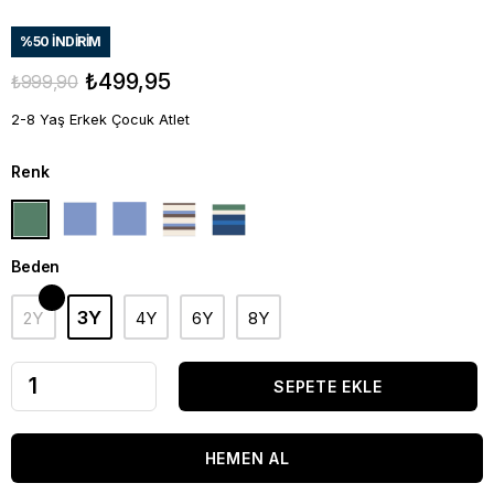
%
50
İNDIRIM
₺499,95
₺999,90
2-8 Yaş Erkek Çocuk Atlet
Renk
Beden
3Y
2Y
4Y
6Y
8Y