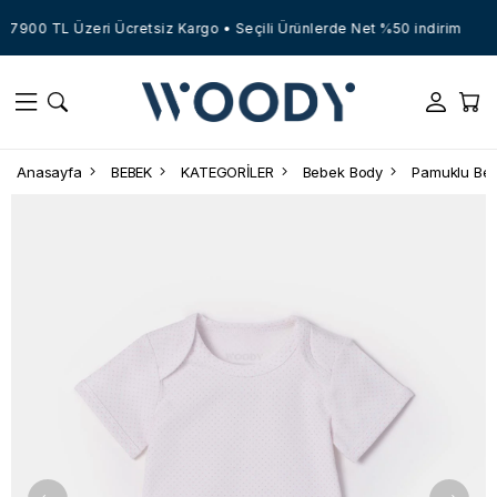
7900 TL Üzeri Ücretsiz Kargo • Seçili Ürünlerde Net %50 indirim
Anasayfa
BEBEK
KATEGORİLER
Bebek Body
Pamuklu Be