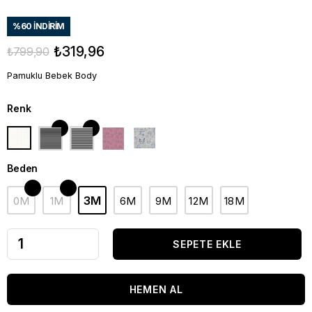
%
60
İNDIRIM
₺319,96
₺799,90
Pamuklu Bebek Body
Renk
Beden
3M
0M
1M
6M
9M
12M
18M