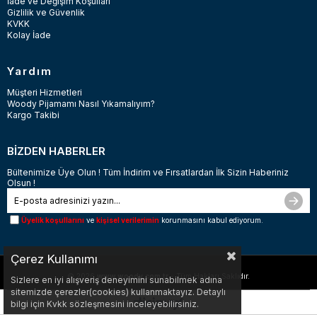
İade ve Değişim Koşulları
Gizlilik ve Güvenlik
KVKK
Kolay İade
Yardım
Müşteri Hizmetleri
Woody Pijamamı Nasıl Yıkamalıyım?
Kargo Takibi
BİZDEN HABERLER
Bültenimize Üye Olun ! Tüm İndirim ve Fırsatlardan İlk Sizin Haberiniz
Olsun !
Üyelik koşullarını
ve
kişisel verilerimin
korunmasını kabul ediyorum.
Çerez Kullanımı
© 2026
www.woody.com.tr
- Tüm Hakları Saklıdır.
Sizlere en iyi alışveriş deneyimini sunabilmek adına
sitemizde çerezler(cookies) kullanmaktayız. Detaylı
bilgi için Kvkk sözleşmesini inceleyebilirsiniz.