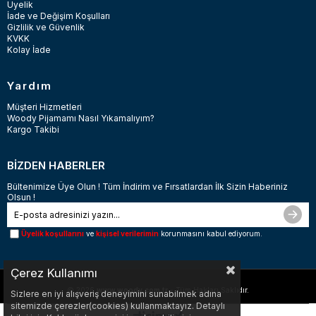
Üyelik
İade ve Değişim Koşulları
Gizlilik ve Güvenlik
KVKK
Kolay İade
Yardım
Müşteri Hizmetleri
Woody Pijamamı Nasıl Yıkamalıyım?
Kargo Takibi
BİZDEN HABERLER
Bültenimize Üye Olun ! Tüm İndirim ve Fırsatlardan İlk Sizin Haberiniz
Olsun !
Üyelik koşullarını
ve
kişisel verilerimin
korunmasını kabul ediyorum.
Çerez Kullanımı
© 2026
www.woody.com.tr
- Tüm Hakları Saklıdır.
Sizlere en iyi alışveriş deneyimini sunabilmek adına
sitemizde çerezler(cookies) kullanmaktayız. Detaylı