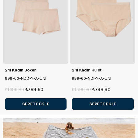
2'li Kadın Boxer
2'li Kadın Külot
999-60-NDD-Y-A-UNI
999-60-NDI-Y-A-UNI
₺1.599,80
₺799,90
₺1.599,80
₺799,90
SEPETE EKLE
SEPETE EKLE
%50
%50
%50
%70
İNDIRIM
İNDIRIM
İNDIRIM
İNDIRIM
%50
%70
İNDIRIM
İNDIRIM