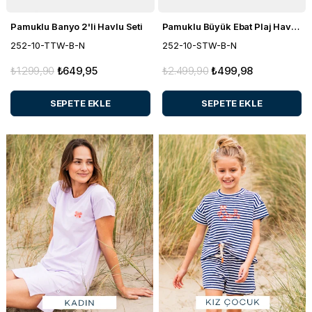
Pamuklu Banyo 2'li Havlu Seti
Pamuklu Büyük Ebat Plaj Havlusu
252-10-TTW-B-N
252-10-STW-B-N
₺1.299,90
₺649,95
₺2.499,90
₺499,98
SEPETE EKLE
SEPETE EKLE
%50
%50
İNDIRIM
İNDIRIM
%60
%50
İNDIRIM
İNDIRIM