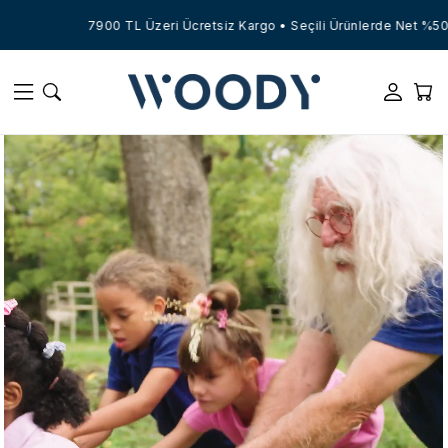
900 TL Üzeri Ücretsiz Kargo • Seçili Ürünlerde Net %50 indirim