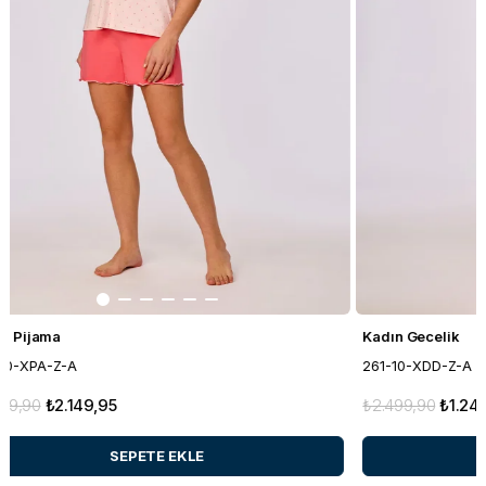
Kadın Gecelik
261-10-XDA-Z-A
₺3.299,90
₺1.649,95
 EKLE
SEPETE EKLE