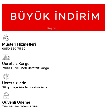
%50
%50
%50
%80
İNDIRIM
İNDIRIM
İNDIRIM
İNDIRIM
Müşteri Hizmetleri
0850 850 75 60
Ücretsiz Kargo
7900 TL ve üzeri ücretsiz kargo
Ücretsiz İade
30 gün içerisinde ücretsiz iade
Güvenli Ödeme
Tüm bilgiler Güvenli Giriş