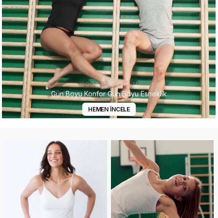
WOODY İÇ GİYİM
Gün Boyu Konfor Gün Boyu Esneklik
HEMEN İNCELE