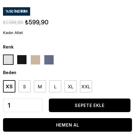
%
50
İNDIRIM
₺599,90
₺1.199,80
Kadın Atlet
Renk
Beden
XS
S
M
L
XL
XXL