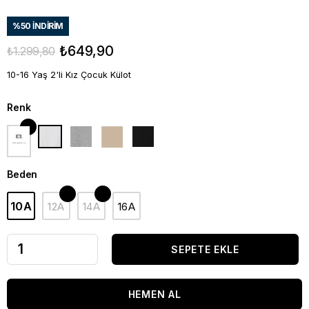
%
50
İNDIRIM
₺649,90
₺1.299,80
10-16 Yaş 2'li Kız Çocuk Külot
Renk
Beden
10A
12A
14A
16A