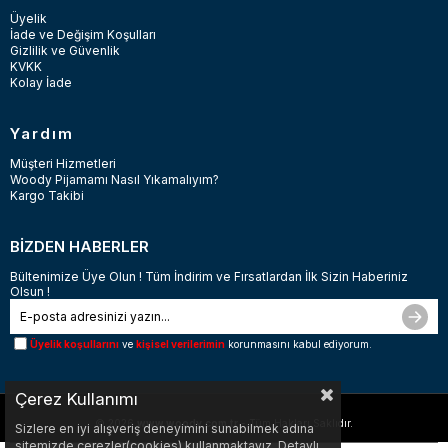
Üyelik
İade ve Değişim Koşulları
Gizlilik ve Güvenlik
KVKK
Kolay İade
Yardım
Müşteri Hizmetleri
Woody Pijamamı Nasıl Yıkamalıyım?
Kargo Takibi
BİZDEN HABERLER
Bültenimize Üye Olun ! Tüm İndirim ve Fırsatlardan İlk Sizin Haberiniz
Olsun !
Üyelik koşullarını
ve
kişisel verilerimin
korunmasını kabul ediyorum.
Çerez Kullanımı
© 2026
www.woody.com.tr
- Tüm Hakları Saklıdır.
Sizlere en iyi alışveriş deneyimini sunabilmek adına
sitemizde çerezler(cookies) kullanmaktayız. Detaylı