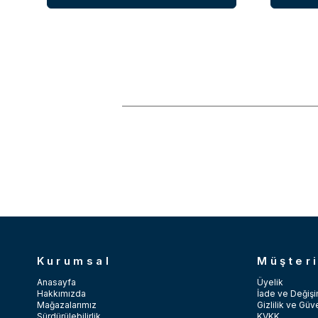
Kurumsal
Müşteri
Anasayfa
Üyelik
Hakkımızda
İade ve Değişi
Mağazalarımız
Gizlilik ve Güv
Sürdürülebilirlik
KVKK