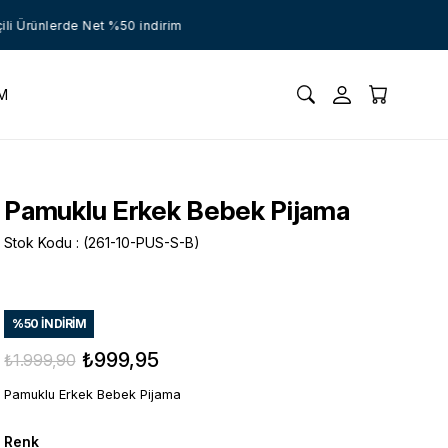
rünlerde Net %50 indirim
İM
Pamuklu Erkek Bebek Pijama
Stok Kodu
(261-10-PUS-S-B)
%
50
İNDIRIM
₺999,95
₺1.999,90
Pamuklu Erkek Bebek Pijama
Renk