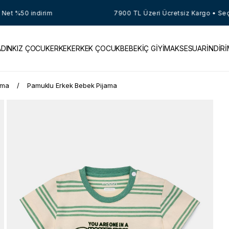
 %50 indirim
7900 TL Üzeri Ücretsiz Kargo • Seçili Ü
ADIN
KIZ ÇOCUK
ERKEK
ERKEK ÇOCUK
BEBEK
İÇ GİYİM
AKSESUAR
İNDİR
ama
Pamuklu Erkek Bebek Pijama