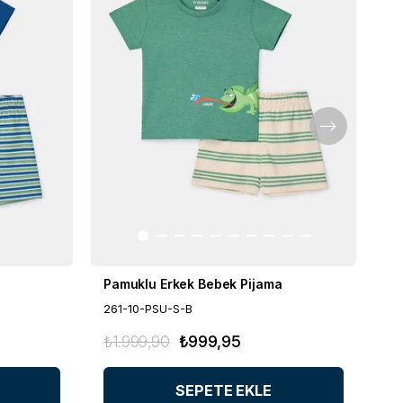
Pamuklu Erkek Bebek Pijama
Pa
261-10-PSU-S-B
26
₺1.999,90
₺999,95
₺1
SEPETE EKLE