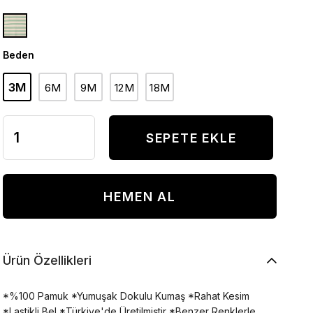
Beden
3M
6M
9M
12M
18M
Ürün Özellikleri
*%100 Pamuk *Yumuşak Dokulu Kumaş *Rahat Kesim
*Lastikli Bel *Türkiye'de Üretilmiştir *Benzer Renklerle