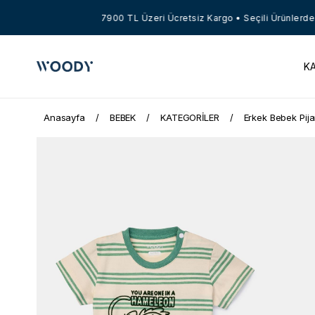
7900 TL Üzeri Ücretsiz Kargo • Seçili Ürünlerde Net
K
Anasayfa
BEBEK
KATEGORİLER
Erkek Bebek Pij