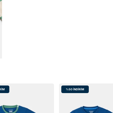
RIM
%50
İNDIRIM