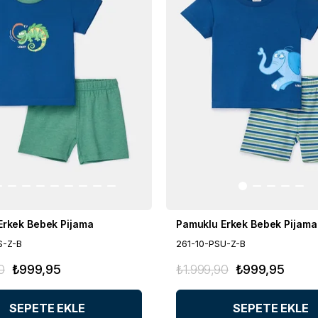
Erkek Bebek Pijama
Pamuklu Erkek Bebek Pijama
S-Z-B
261-10-PSU-Z-B
0
₺999,95
₺1.999,90
₺999,95
SEPETE EKLE
SEPETE EKLE