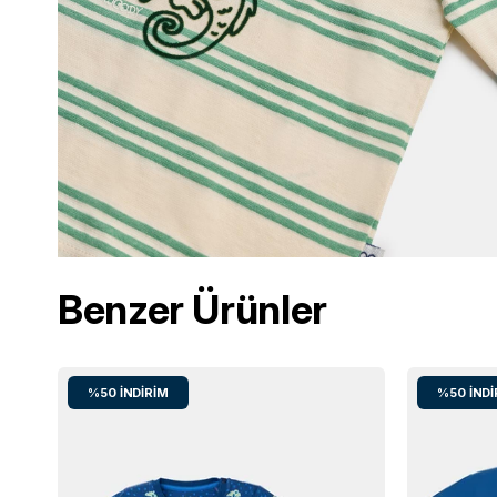
Benzer Ürünler
%50
İNDIRIM
%50
İNDI