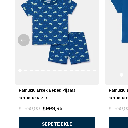
Pamuklu Erkek Bebek Pijama
Pamuklu 
261-10-PZA-Z-B
261-10-PU
₺1.999,90
₺999,95
₺1.999,9
SEPETE EKLE