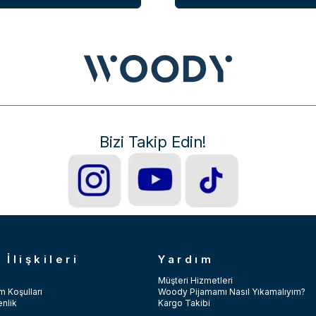
Bizi Takip Edin!
 İlişkileri
Yardım
Müşteri Hizmetleri
m Koşulları
Woody Pijamamı Nasıl Yıkamalıyım?
enlik
Kargo Takibi